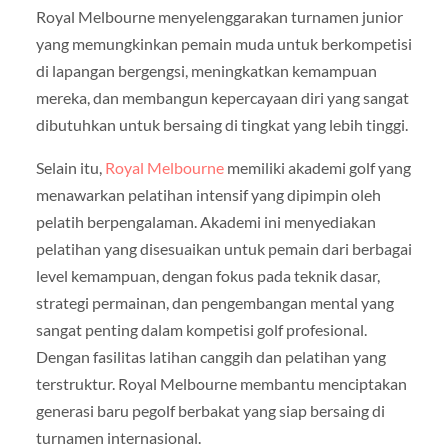
Royal Melbourne menyelenggarakan turnamen junior
yang memungkinkan pemain muda untuk berkompetisi
di lapangan bergengsi, meningkatkan kemampuan
mereka, dan membangun kepercayaan diri yang sangat
dibutuhkan untuk bersaing di tingkat yang lebih tinggi.
Selain itu,
Royal Melbourne
memiliki akademi golf yang
menawarkan pelatihan intensif yang dipimpin oleh
pelatih berpengalaman. Akademi ini menyediakan
pelatihan yang disesuaikan untuk pemain dari berbagai
level kemampuan, dengan fokus pada teknik dasar,
strategi permainan, dan pengembangan mental yang
sangat penting dalam kompetisi golf profesional.
Dengan fasilitas latihan canggih dan pelatihan yang
terstruktur. Royal Melbourne membantu menciptakan
generasi baru pegolf berbakat yang siap bersaing di
turnamen internasional.