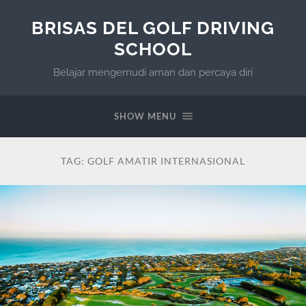
BRISAS DEL GOLF DRIVING
SCHOOL
Belajar mengemudi aman dan percaya diri
SHOW MENU
TAG:
GOLF AMATIR INTERNASIONAL