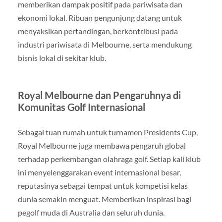
memberikan dampak positif pada pariwisata dan
ekonomi lokal. Ribuan pengunjung datang untuk
menyaksikan pertandingan, berkontribusi pada
industri pariwisata di Melbourne, serta mendukung
bisnis lokal di sekitar klub.
Royal Melbourne dan Pengaruhnya di
Komunitas Golf Internasional
Sebagai tuan rumah untuk turnamen Presidents Cup,
Royal Melbourne juga membawa pengaruh global
terhadap perkembangan olahraga golf. Setiap kali klub
ini menyelenggarakan event internasional besar,
reputasinya sebagai tempat untuk kompetisi kelas
dunia semakin menguat. Memberikan inspirasi bagi
pegolf muda di Australia dan seluruh dunia.