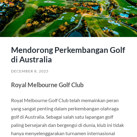
Mendorong Perkembangan Golf
di Australia
DECEMBER 8, 2025
Royal Melbourne Golf Club
Royal Melbourne Golf Club telah memainkan peran
yang sangat penting dalam perkembangan olahraga
golf di Australia. Sebagai salah satu lapangan golf
paling bersejarah dan bergengsi di dunia, klub ini tidak
hanya menyelenggarakan turnamen internasional