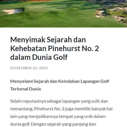
Menyimak Sejarah dan
Kehebatan Pinehurst No. 2
dalam Dunia Golf
NOVEMBER 16, 2025
Menyelami Sejarah dan Keindahan Lapangan Golf
Terkenal Dunia
Selain reputasinya sebagai lapangan yang sulit dan
menantang, Pinehurst No. 2 juga memiliki banyak hal
lain yang menjadikannya tempat yang unik dalam
dunia golf. Dengan sejarah yang panjang dan