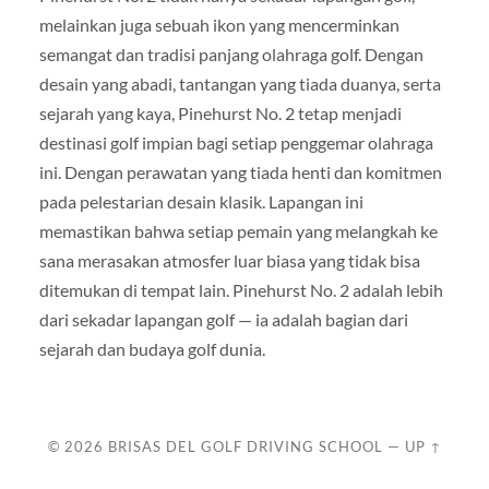
melainkan juga sebuah ikon yang mencerminkan
semangat dan tradisi panjang olahraga golf. Dengan
desain yang abadi, tantangan yang tiada duanya, serta
sejarah yang kaya, Pinehurst No. 2 tetap menjadi
destinasi golf impian bagi setiap penggemar olahraga
ini. Dengan perawatan yang tiada henti dan komitmen
pada pelestarian desain klasik. Lapangan ini
memastikan bahwa setiap pemain yang melangkah ke
sana merasakan atmosfer luar biasa yang tidak bisa
ditemukan di tempat lain. Pinehurst No. 2 adalah lebih
dari sekadar lapangan golf — ia adalah bagian dari
sejarah dan budaya golf dunia.
© 2026
BRISAS DEL GOLF DRIVING SCHOOL
—
UP ↑