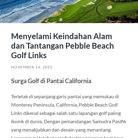
Menyelami Keindahan Alam
dan Tantangan Pebble Beach
Golf Links
NOVEMBER 14, 2025
Surga Golf di Pantai California
Terletak di sepanjang garis pantai yang memukau di
Monterey Peninsula, California, Pebble Beach Golf
Links dikenal sebagai salah satu lapangan golf paling
ikonik di dunia. Dengan pemandangan Samudra Pasifik
yang menakjubkan dan desain yang menantang.
Lapangan ini telah menjadi destinasi impian bagi para