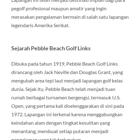
pegolf profesional maupun amatir yang ingin
merasakan pengalaman bermain di salah satu lapangan
legendaris Amerika Serikat.
Sejarah Pebble Beach Golf Links
Dibuka pada tahun 1919, Pebble Beach Golf Links
dirancang oleh Jack Neville dan Douglas Grant, yang
mengubah area tepi laut menjadi lapangan golf kelas
dunia. Sejak itu, Pebble Beach telah menjadi tuan
rumah berbagai turnamen bergengsi, termasuk U.S.
Open, yang pertama kali diselenggarakan di sini pada
1972. Lapangan ini terkenal karena menggabungkan
keindahan alam dengan tingkat kesulitan yang
menantang, membuat setiap putaran menjadi
pengalaman yang tak terlupakan.