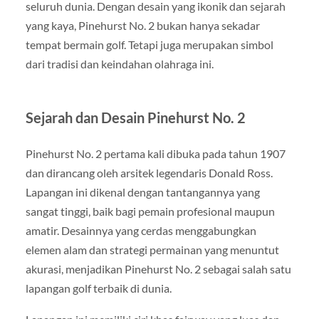
seluruh dunia. Dengan desain yang ikonik dan sejarah
yang kaya, Pinehurst No. 2 bukan hanya sekadar
tempat bermain golf. Tetapi juga merupakan simbol
dari tradisi dan keindahan olahraga ini.
Sejarah dan Desain Pinehurst No. 2
Pinehurst No. 2 pertama kali dibuka pada tahun 1907
dan dirancang oleh arsitek legendaris Donald Ross.
Lapangan ini dikenal dengan tantangannya yang
sangat tinggi, baik bagi pemain profesional maupun
amatir. Desainnya yang cerdas menggabungkan
elemen alam dan strategi permainan yang menuntut
akurasi, menjadikan Pinehurst No. 2 sebagai salah satu
lapangan golf terbaik di dunia.