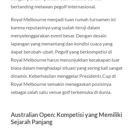
bertanding melawan pegolf internasional.
Royal Melbourne menjadi tuan rumah turnamen ini
karena reputasinya yang sudah teruji dalam
menyelenggarakan event besar. Dengan desain
lapangan yang menantang dan kondisi cuaca yang
dapat berubah-ubah. Pegolf yang berkompetisi di
Royal Melbourne harus menunjukkan kecakapan luar
biasa dalam menghadapi situasi yang sering kali sangat
dinamis. Keberhasilan menggelar Presidents Cup di
Royal Melbourne semakin menegaskan posisinya
sebagai salah satu venue golf terkemuka di dunia.
Australian Open: Kompetisi yang Memiliki
Sejarah Panjang