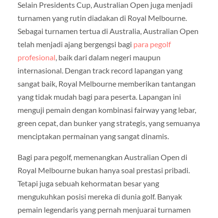
Selain Presidents Cup, Australian Open juga menjadi
turnamen yang rutin diadakan di Royal Melbourne.
Sebagai turnamen tertua di Australia, Australian Open
telah menjadi ajang bergengsi bagi
para pegolf
profesional
, baik dari dalam negeri maupun
internasional. Dengan track record lapangan yang
sangat baik, Royal Melbourne memberikan tantangan
yang tidak mudah bagi para peserta. Lapangan ini
menguji pemain dengan kombinasi fairway yang lebar,
green cepat, dan bunker yang strategis, yang semuanya
menciptakan permainan yang sangat dinamis.
Bagi para pegolf, memenangkan Australian Open di
Royal Melbourne bukan hanya soal prestasi pribadi.
Tetapi juga sebuah kehormatan besar yang
mengukuhkan posisi mereka di dunia golf. Banyak
pemain legendaris yang pernah menjuarai turnamen