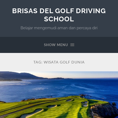
BRISAS DEL GOLF DRIVING
SCHOOL
Belajar mengemudi aman dan percaya diri
SHOW MENU
TAG:
WISATA GOLF DUNIA