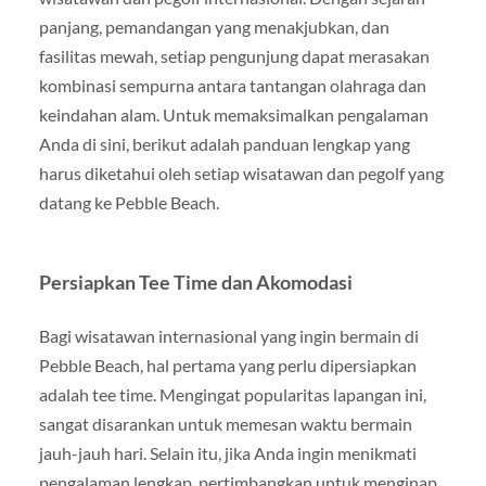
panjang, pemandangan yang menakjubkan, dan
fasilitas mewah, setiap pengunjung dapat merasakan
kombinasi sempurna antara tantangan olahraga dan
keindahan alam. Untuk memaksimalkan pengalaman
Anda di sini, berikut adalah panduan lengkap yang
harus diketahui oleh setiap wisatawan dan pegolf yang
datang ke Pebble Beach.
Persiapkan Tee Time dan Akomodasi
Bagi wisatawan internasional yang ingin bermain di
Pebble Beach, hal pertama yang perlu dipersiapkan
adalah tee time. Mengingat popularitas lapangan ini,
sangat disarankan untuk memesan waktu bermain
jauh-jauh hari. Selain itu, jika Anda ingin menikmati
pengalaman lengkap, pertimbangkan untuk menginap